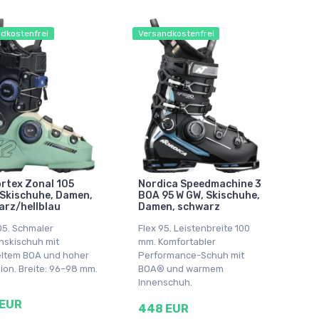
dkostenfrei
Versandkostenfrei
rtex Zonal 105
Nordica Speedmachine 3
Skischuhe, Damen,
BOA 95 W GW, Skischuhe,
rz/hellblau
Damen, schwarz
05. Schmaler
Flex 95. Leistenbreite 100
skischuh mit
mm. Komfortabler
ltem BOA und hoher
Performance-Schuh mit
ion. Breite: 96–98 mm.
BOA® und warmem
Innenschuh.
 EUR
448 EUR