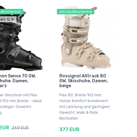
dkostenfrei
Versandkostenfrei
ert 12 %
mon Sense 70 GW,
Rossignol Alltrack 80
chuhe, Damen,
GW, Skischuhe, Damen,
arz
beige
er Skischuh mit Flex
Flex 80. Breite 102 mm.
 102 mm Breite – ideal
Hoher Komfort kombiniert
nsteiger. Gewicht:
mit Leistung und geringem
g.
Gewicht. Walk & Ride.
Bestseller
 EUR
269 EUR
377 EUR