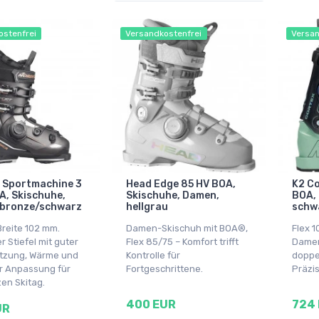
ostenfrei
Versandkostenfrei
Versan
 Sportmachine 3
Head Edge 85 HV BOA,
K2 Co
A, Skischuhe,
Skischuhe, Damen,
BOA, 
 bronze/schwarz
hellgrau
schwa
Breite 102 mm.
Damen-Skischuh mit BOA®,
Flex 1
 Stiefel mit guter
Flex 85/75 – Komfort trifft
Damen
tzung, Wärme und
Kontrolle für
doppe
r Anpassung für
Fortgeschrittene.
Präzis
en Skitag.
400 EUR
724
UR