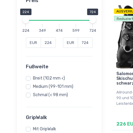
Preis
AUSVERK
224
724
Versandk
Reduziert
224
349
474
599
724
EUR
EUR
Fußweite
Salomon
Breit (102 mm <)
Skischu
schwar
Medium (99-101 mm)
Allround
Schmal (< 98 mm)
90 und 
Leistenbr
GripWalk
226 E
Mit GripWalk