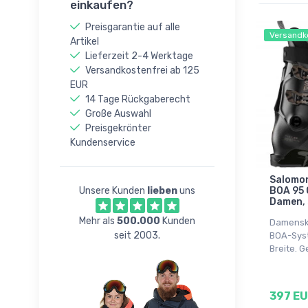
einkaufen?
Preisgarantie auf alle
Versandk
Artikel
Lieferzeit 2-4 Werktage
Versandkostenfrei ab 125
EUR
14 Tage Rückgaberecht
Große Auswahl
Preisgekrönter
Kundenservice
Salomon
Unsere Kunden
lieben
uns
BOA 95 
Damen,
Mehr als
500.000
Kunden
Damenski
seit 2003.
BOA-Sys
Breite. G
397 E