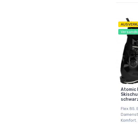
AUSVERK
Versandk
Atomic 
Skischu
schwar
Flex 85. 
Damensti
Komfort.