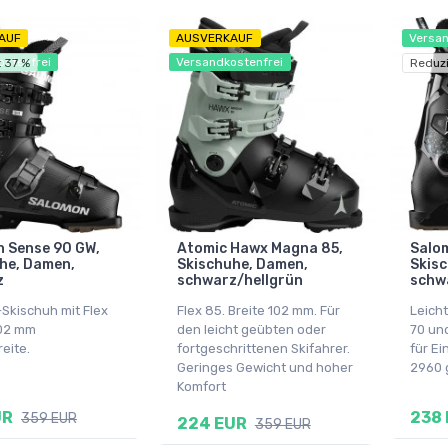
AUF
AUSVERKAUF
Versan
ostenfrei
Versandkostenfrei
 37 %
Reduzi
 Sense 90 GW,
Atomic Hawx Magna 85,
Salo
he, Damen,
Skischuhe, Damen,
Skis
z
schwarz/hellgrün
schw
-Skischuh mit Flex
Flex 85. Breite 102 mm. Für
Leicht
102 mm
den leicht geübten oder
70 und
eite.
fortgeschrittenen Skifahrer.
für Ei
Geringes Gewicht und hoher
2960 
Komfort
UR
238
359 EUR
224 EUR
359 EUR