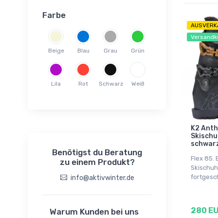
Farbe
AUSVERK
Versandk
Beige
Blau
Grau
Grün
Lila
Rot
Schwarz
Weiß
K2 Anth
Skischu
schwar
Benötigst du Beratung
Flex 85.
zu einem Produkt?
Skischuh
fortgesc
info@aktivwinter.de
280 E
Warum Kunden bei uns