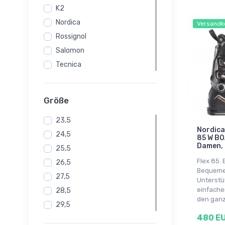
K2
Nordica
Versandk
Rossignol
Salomon
Tecnica
Größe
23,5
Nordica
24,5
85 W BO
Damen,
25,5
Flex 85. 
26,5
Bequemer
27,5
Unterstü
einfache
28,5
den ganz
29,5
480 E