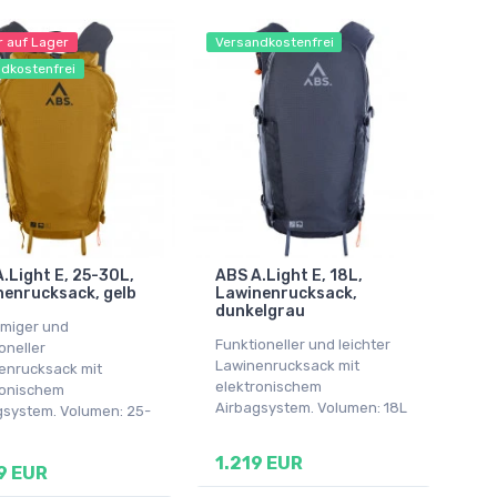
r auf Lager
Versandkostenfrei
dkostenfrei
.Light E, 25-30L,
ABS A.Light E, 18L,
enrucksack, gelb
Lawinenrucksack,
dunkelgrau
miger und
Funktioneller und leichter
oneller
Lawinenrucksack mit
enrucksack mit
elektronischem
ronischem
Airbagsystem. Volumen: 18L
gsystem. Volumen: 25-
1.219 EUR
9 EUR