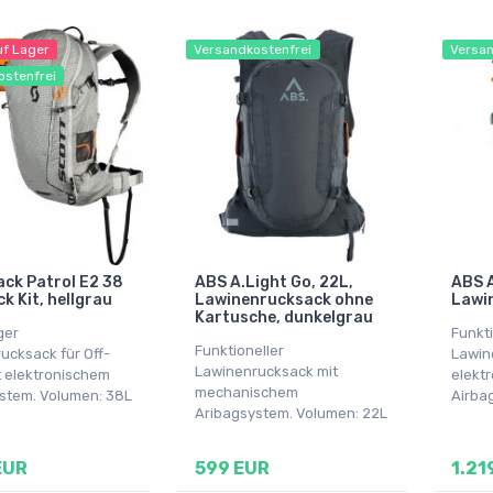
uf Lager
Versandkostenfrei
Versan
ostenfrei
ack Patrol E2 38
ABS A.Light Go, 22L,
ABS A
k Kit, hellgrau
Lawinenrucksack ohne
Lawin
Kartusche, dunkelgrau
ger
Funkti
Funktioneller
ucksack für Off-
Lawin
Lawinenrucksack mit
it elektronischem
elekt
mechanischem
stem. Volumen: 38L
Airba
Aribagsystem. Volumen: 22L
EUR
599 EUR
1.21