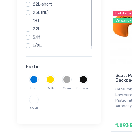
22L-short
25L (NL)
Letzter a
18 L
Versandk
22L
S/M
L/XL
NL
Farbe
Scott P
Backpac
Blau
Gelb
Grau
Schwarz
Geräumi
Lawinenr
Piste, m
Airbagsy
Weiß
1.093 