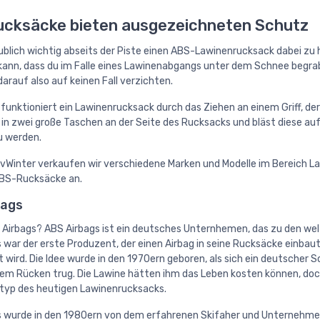
cksäcke bieten ausgezeichneten Schutz
aublich wichtig abseits der Piste einen ABS-Lawinenrucksack dabei zu
kann, dass du im Falle eines Lawinenabgangs unter dem Schnee begrab
darauf also auf keinen Fall verzichten.
l funktioniert ein Lawinenrucksack durch das Ziehen an einem Griff, der
 in zwei große Taschen an der Seite des Rucksacks und bläst diese a
u werden.
tivWinter verkaufen wir verschiedene Marken und Modelle im Bereich 
ABS-Rucksäcke an.
bags
 Airbags? ABS Airbags ist ein deutsches Unternhemen, das zu den we
 war der erste Produzent, der einen Airbag in seine Rucksäcke einbaut
 wird. Die Idee wurde in den 1970ern geboren, als sich ein deutscher 
dem Rücken trug. Die Lawine hätten ihm das Leben kosten können, doch
otyp des heutigen Lawinenrucksacks.
 wurde in den 1980ern von dem erfahrenen Skifaher und Unternehmer 