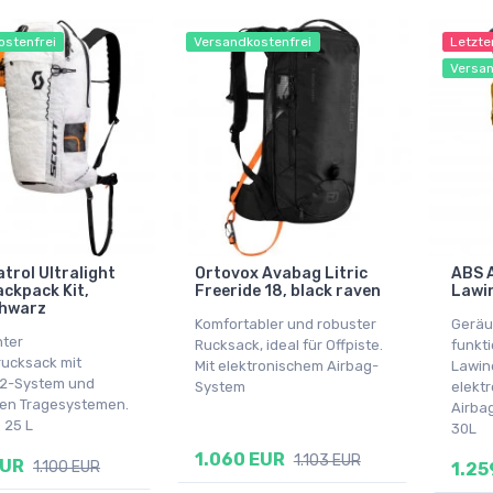
ostenfrei
Versandkostenfrei
Letzte
Versan
trol Ultralight
Ortovox Avabag Litric
ABS A
ackpack Kit,
Freeride 18, black raven
Lawin
chwarz
Komfortabler und robuster
Geräu
hter
Rucksack, ideal für Offpiste.
funkti
ucksack mit
Mit elektronischem Airbag-
Lawin
E2-System und
System
elekt
igen Tragesystemen.
Airba
 25 L
30L
1.060 EUR
1.103 EUR
EUR
1.100 EUR
1.25