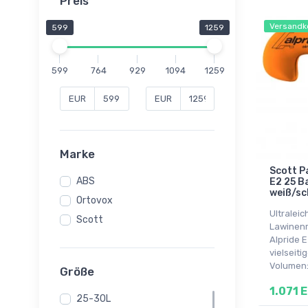
Preis
Versandk
599
1259
599
764
929
1094
1259
EUR
EUR
Marke
Scott Pa
ABS
E2 25 B
weiß/s
Ortovox
Ultraleic
Scott
Lawinenr
Alpride 
vielseit
Volumen:
Größe
1.071 
25-30L