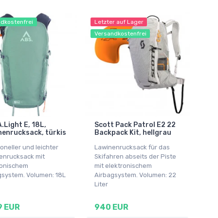
dkostenfrei
Letzter auf Lager
Versandkostenfrei
.Light E, 18L,
Scott Pack Patrol E2 22
enrucksack, türkis
Backpack Kit, hellgrau
oneller und leichter
Lawinenrucksack für das
enrucksack mit
Skifahren abseits der Piste
ronischem
mit elektronischem
gsystem. Volumen: 18L
Airbagsystem. Volumen: 22
Liter
9 EUR
940 EUR