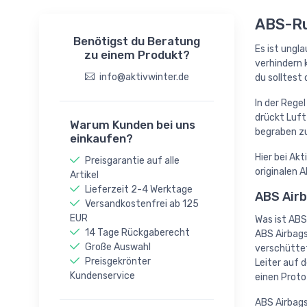
ABS-Ru
Benötigst du Beratung
Es ist ungl
zu einem Produkt?
verhindern 
info@aktivwinter.de
du solltest 
In der Rege
drückt Luft
Warum Kunden bei uns
begraben z
einkaufen?
Hier bei Ak
Preisgarantie auf alle
originalen 
Artikel
Lieferzeit 2-4 Werktage
ABS Air
Versandkostenfrei ab 125
EUR
Was ist ABS
14 Tage Rückgaberecht
ABS Airbags
Große Auswahl
verschüttet
Preisgekrönter
Leiter auf 
Kundenservice
einen Prot
ABS Airbags