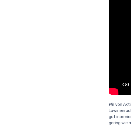
Wir von Akt
Lawinenruck
gut inormie
gering wie 