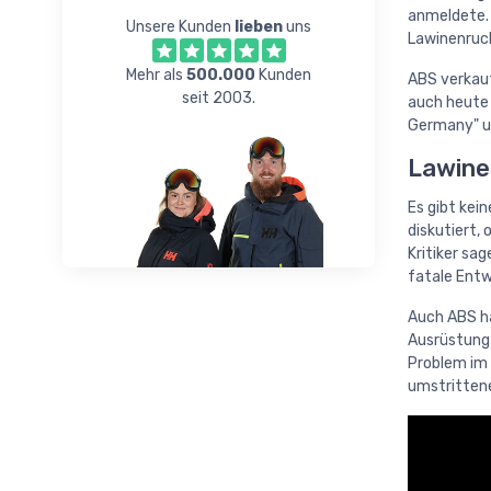
anmeldete. 
Unsere Kunden
lieben
uns
Lawinenruck
Mehr als
500.000
Kunden
ABS verkauf
seit 2003.
auch heute 
Germany" un
Lawine
Es gibt kei
diskutiert,
Kritiker sa
fatale Entw
Auch ABS ha
Ausrüstung 
Problem im 
umstrittene