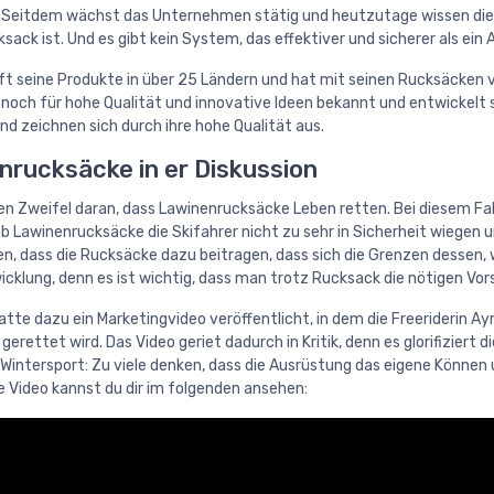
Seitdem wächst das Unternehmen stätig und heutzutage wissen die m
sack ist. Und es gibt kein System, das effektiver und sicherer als ein
t seine Produkte in über 25 Ländern und hat mit seinen Rucksäcken v
noch für hohe Qualität und innovative Ideen bekannt und entwickelt 
d zeichnen sich durch ihre hohe Qualität aus.
nrucksäcke in er Diskussion
nen Zweifel daran, dass Lawinenrucksäcke Leben retten. Bei diesem Fakt
 ob Lawinenrucksäcke die Skifahrer nicht zu sehr in Sicherheit wiege
gen, dass die Rucksäcke dazu beitragen, dass sich die Grenzen dessen, 
icklung, denn es ist wichtig, dass man trotz Rucksack die nötigen V
tte dazu ein Marketingvideo veröffentlicht, in dem die Freeriderin Ay
gerettet wird. Das Video geriet dadurch in Kritik, denn es glorifiziert
Wintersport: Zu viele denken, dass die Ausrüstung das eigene Können u
 Video kannst du dir im folgenden ansehen: