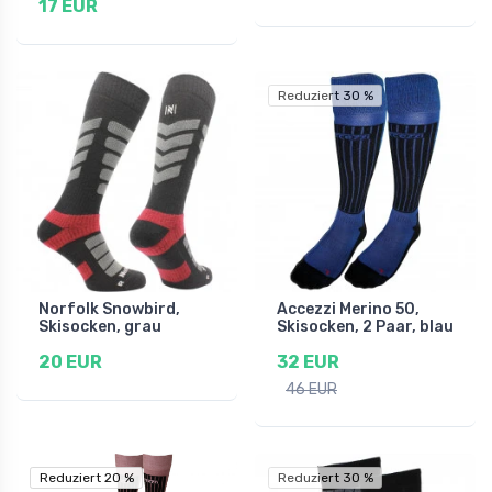
17 EUR
Reduziert 30 %
Norfolk Snowbird,
Accezzi Merino 50,
Skisocken, grau
Skisocken, 2 Paar, blau
20 EUR
32 EUR
46 EUR
Reduziert 20 %
Reduziert 20 %
Reduziert 30 %