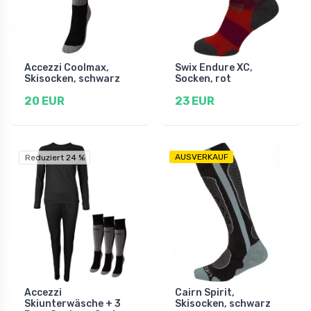
Accezzi Coolmax,
Swix Endure XC,
Skisocken, schwarz
Socken, rot
20 EUR
23 EUR
AUSVERKAUF
Reduziert 24 %
Accezzi
Cairn Spirit,
Skiunterwäsche + 3
Skisocken, schwarz