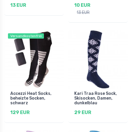
13 EUR
10 EUR
13 EUR
Versandkostenfrei
Accezzi Heat Socks,
Kari Traa Rose Sock,
beheizte Socken,
Skisocken, Damen,
schwarz
dunkelblau
129 EUR
29 EUR