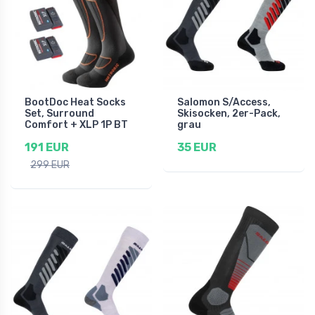
BootDoc Heat Socks
Salomon S/Access,
Set, Surround
Skisocken, 2er-Pack,
Comfort + XLP 1P BT
grau
191 EUR
35 EUR
299 EUR