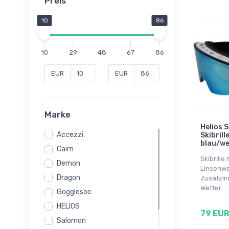
Preis
10
86
10
29
48
67
86
EUR
EUR
Marke
Helios 
Accezzi
Skibrill
blau/we
Cairn
Skibrill
Demon
Linsenwe
Dragon
Zusatzli
Wetter.
Gogglesoc
HELIOS
79 EU
Salomon