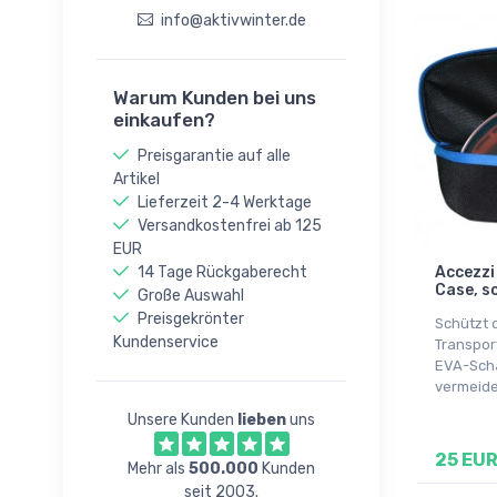
info@aktivwinter.de
Warum Kunden bei uns
einkaufen?
Preisgarantie auf alle
Artikel
Lieferzeit 2-4 Werktage
Versandkostenfrei ab 125
EUR
14 Tage Rückgaberecht
Accezzi
Case, s
Große Auswahl
Preisgekrönter
Schützt d
Kundenservice
Transport
EVA-Scha
vermeide
Unsere Kunden
lieben
uns
25 EU
Mehr als
500.000
Kunden
seit 2003.