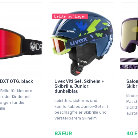
Letzter auf Lager
DXT OTG, black
Uvex Viti Set, Skihelm +
Salo
Skibrille, Junior,
Skibri
 Brille für kleinere
dunkelblau
Kinder
r oder Kinder mit
Leichtes, sicheres und
Passf
ngen für die
komfortables Junior-Set mit
Sicht
ille
beschlagfreier Skibrille und
austa
verstellbarem Skihelm
R
83 EUR
40 