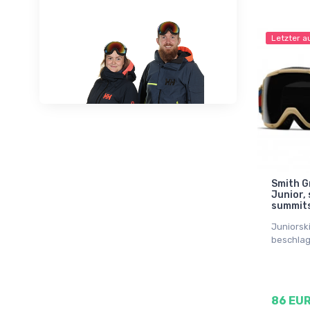
Letzter a
Smith Gr
Junior,
summit
Juniorski
beschlag
86 EU