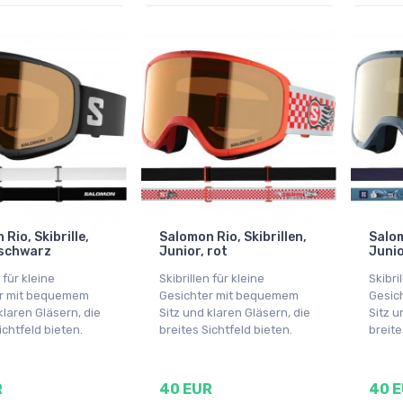
Rio, Skibrille,
Salomon Rio, Skibrillen,
Salom
 schwarz
Junior, rot
Junio
 für kleine
Skibrillen für kleine
Skibri
er mit bequemem
Gesichter mit bequemem
Gesic
klaren Gläsern, die
Sitz und klaren Gläsern, die
Sitz u
ichtfeld bieten.
breites Sichtfeld bieten.
breite
R
40 EUR
40 