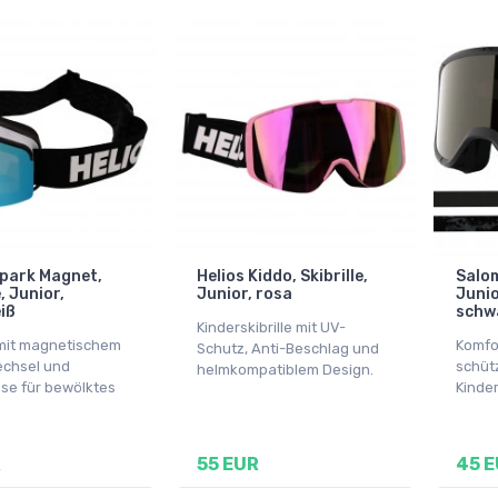
Spark Magnet,
Helios Kiddo, Skibrille,
Salom
e, Junior,
Junior, rosa
Junio
iß
schw
Kinderskibrille mit UV-
e mit magnetischem
Komfo
Schutz, Anti-Beschlag und
chsel und
schütz
helmkompatiblem Design.
nse für bewölktes
Kinder
R
55 EUR
45 