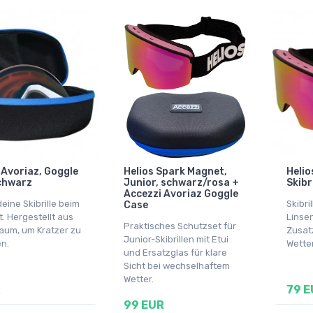
 Avoriaz, Goggle
Helios Spark Magnet,
Helio
chwarz
Junior, schwarz/rosa +
Skibr
Accezzi Avoriaz Goggle
eine Skibrille beim
Skibri
Case
. Hergestellt aus
Linse
Praktisches Schutzset für
um, um Kratzer zu
Zusatz
Junior-Skibrillen mit Etui
n.
Wetter
und Ersatzglas für klare
Sicht bei wechselhaftem
Wetter.
R
79 E
99 EUR