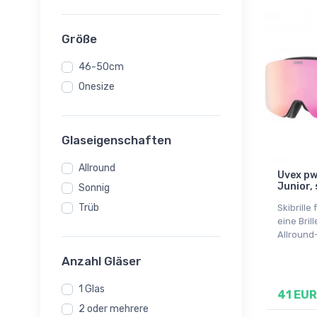
Smith
Uvex
Größe
46-50cm
Onesize
Glaseigenschaften
Allround
Uvex pwd
Junior,
Sonnig
Trüb
Skibrille 
eine Bril
Allround
Anzahl Gläser
1 Glas
41 EUR
2 oder mehrere