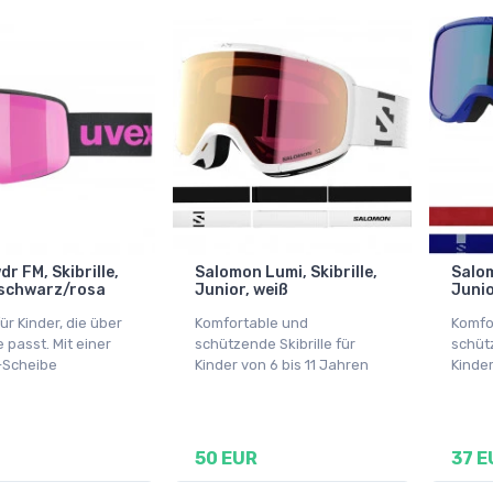
r FM, Skibrille,
Salomon Lumi, Skibrille,
Salom
 schwarz/rosa
Junior, weiß
Junio
für Kinder, die über
Komfortable und
Komfo
le passt. Mit einer
schützende Skibrille für
schütz
-Scheibe
Kinder von 6 bis 11 Jahren
Kinder
50 EUR
37 E