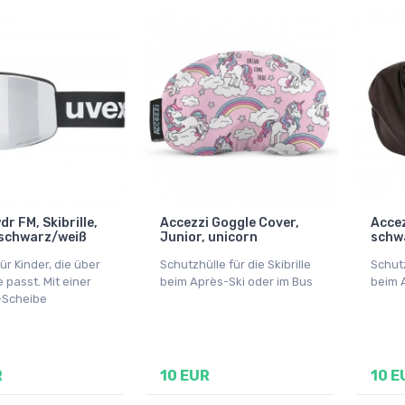
r FM, Skibrille,
Accezzi Goggle Cover,
Accez
 schwarz/weiß
Junior, unicorn
schw
für Kinder, die über
Schutzhülle für die Skibrille
Schutz
le passt. Mit einer
beim Après-Ski oder im Bus
beim 
-Scheibe
R
10 EUR
10 E