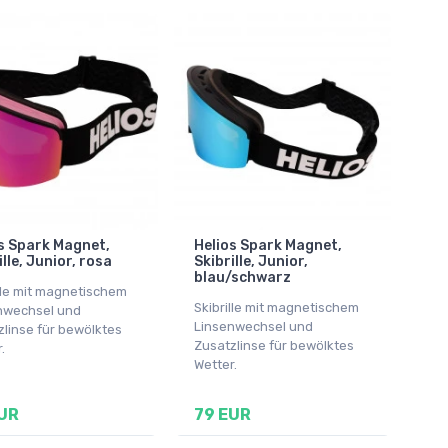
s Spark Magnet,
Helios Spark Magnet,
ille, Junior, rosa
Skibrille, Junior,
blau/schwarz
lle mit magnetischem
Skibrille mit magnetischem
nwechsel und
Linsenwechsel und
linse für bewölktes
Zusatzlinse für bewölktes
.
Wetter.
UR
79 EUR