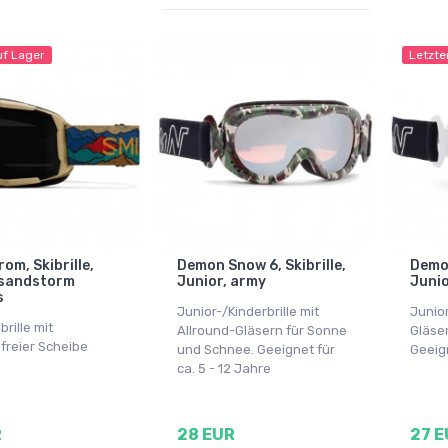
uf Lager
Letzte
om, Skibrille,
Demon Snow 6, Skibrille,
Demon
 sandstorm
Junior, army
Junio
s
Junior-/Kinderbrille mit
Junior
brille mit
Allround-Gläsern für Sonne
Gläser
freier Scheibe
und Schnee. Geeignet für
Geeign
ca. 5 - 12 Jahre
R
28 EUR
27 E