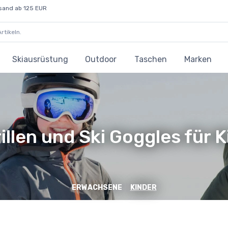
sand ab 125 EUR
Skiausrüstung
Outdoor
Taschen
Marken
illen und Ski Goggles für 
ERWACHSENE
KINDER