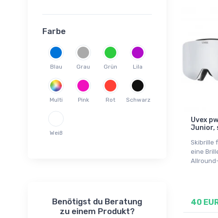
Farbe
Blau
Grau
Grün
Lila
Multi
Pink
Rot
Schwarz
Uvex pwd
Junior,
Weiß
Skibrille 
eine Bril
Allround
Benötigst du Beratung
40 EU
zu einem Produkt?