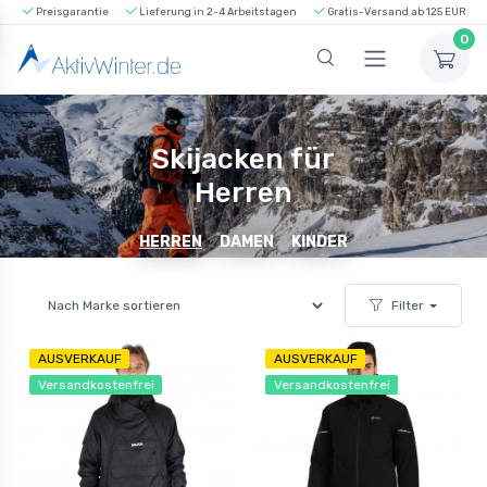
Preisgarantie
Lieferung in 2-4 Arbeitstagen
Gratis-Versand ab 125 EUR
0
Skijacken für
Herren
HERREN
DAMEN
KINDER
Filter
AUSVERKAUF
AUSVERKAUF
Versandkostenfrei
Versandkostenfrei