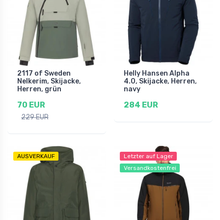
2117 of Sweden
Helly Hansen Alpha
Nelkerim, Skijacke,
4.0, Skijacke, Herren,
Herren, grün
navy
70 EUR
284 EUR
229 EUR
AUSVERKAUF
Letzter auf Lager
Versandkostenfrei