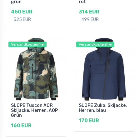
grün
rot
450 EUR
314 EUR
525 EUR
499 EUR
Versandkostenfrei
Versandkostenfrei
SLOPE Tuscon AOP,
SLOPE Zuko, Skijacke,
Skijacke, Herren, AOP
Herren, blau
Grün
170 EUR
160 EUR