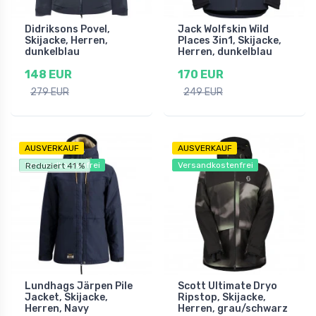
Didriksons Povel,
Jack Wolfskin Wild
Skijacke, Herren,
Places 3in1, Skijacke,
dunkelblau
Herren, dunkelblau
148 EUR
170 EUR
279 EUR
249 EUR
AUSVERKAUF
AUSVERKAUF
Versandkostenfrei
Versandkostenfrei
Reduziert 41 %
Lundhags Järpen Pile
Scott Ultimate Dryo
Jacket, Skijacke,
Ripstop, Skijacke,
Herren, Navy
Herren, grau/schwarz