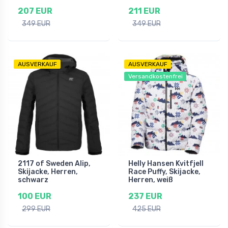
207 EUR
211 EUR
349 EUR
349 EUR
AUSVERKAUF
AUSVERKAUF
Versandkostenfrei
2117 of Sweden Alip,
Helly Hansen Kvitfjell
Skijacke, Herren,
Race Puffy, Skijacke,
schwarz
Herren, weiß
100 EUR
237 EUR
299 EUR
425 EUR