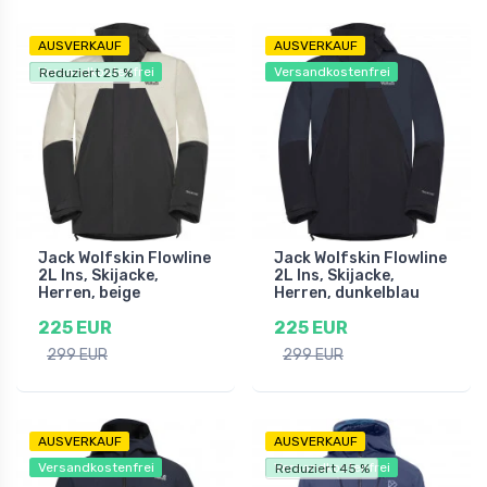
AUSVERKAUF
AUSVERKAUF
Versandkostenfrei
Versandkostenfrei
Reduziert 25 %
Jack Wolfskin Flowline
Jack Wolfskin Flowline
2L Ins, Skijacke,
2L Ins, Skijacke,
Herren, beige
Herren, dunkelblau
225 EUR
225 EUR
299 EUR
299 EUR
AUSVERKAUF
AUSVERKAUF
Versandkostenfrei
Versandkostenfrei
Reduziert 45 %