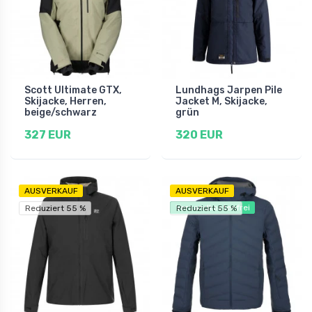
Scott Ultimate GTX,
Lundhags Jarpen Pile
Skijacke, Herren,
Jacket M, Skijacke,
beige/schwarz
grün
327 EUR
320 EUR
AUSVERKAUF
AUSVERKAUF
Versandkostenfrei
Reduziert 55 %
Reduziert 55 %