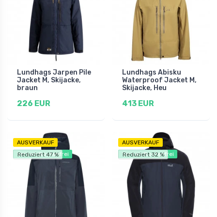
Lundhags Jarpen Pile
Lundhags Abisku
Jacket M, Skijacke,
Waterproof Jacket M,
braun
Skijacke, Heu
226 EUR
413 EUR
AUSVERKAUF
AUSVERKAUF
Versandkostenfrei
Versandkostenfrei
Reduziert 47 %
Reduziert 32 %