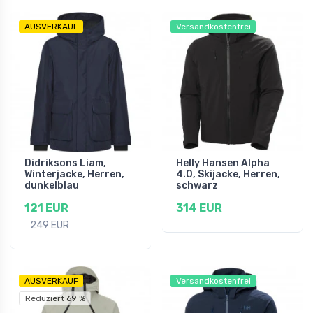
AUSVERKAUF
Versandkostenfrei
Didriksons Liam,
Helly Hansen Alpha
Winterjacke, Herren,
4.0, Skijacke, Herren,
dunkelblau
schwarz
121 EUR
314 EUR
249 EUR
AUSVERKAUF
Versandkostenfrei
Reduziert 69 %