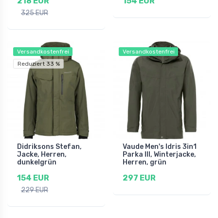
218 EUR
154 EUR
325 EUR
Versandkostenfrei
Versandkostenfrei
Reduziert 33 %
Didriksons Stefan,
Vaude Men's Idris 3in1
Jacke, Herren,
Parka III, Winterjacke,
dunkelgrün
Herren, grün
154 EUR
297 EUR
229 EUR