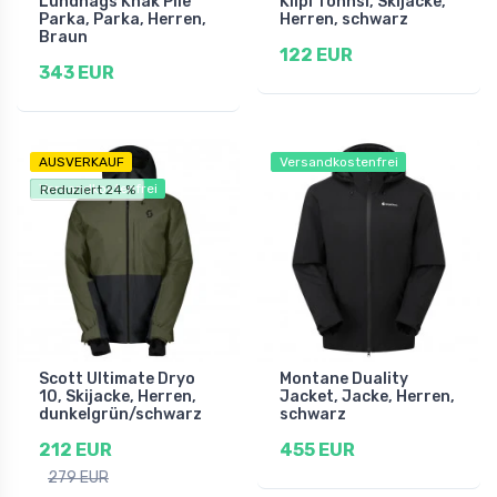
Lundhags Knak Pile
Kilpi Tonnsi, Skijacke,
Parka, Parka, Herren,
Herren, schwarz
Braun
122 EUR
343 EUR
AUSVERKAUF
Versandkostenfrei
Versandkostenfrei
Reduziert 24 %
Scott Ultimate Dryo
Montane Duality
10, Skijacke, Herren,
Jacket, Jacke, Herren,
dunkelgrün/schwarz
schwarz
212 EUR
455 EUR
279 EUR