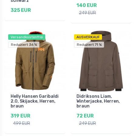
schwarz
140 EUR
325 EUR
249 EUR
Versandkostenfrei
AUSVERKAUF
Reduziert 36 %
Reduziert 71 %
Helly Hansen Garibaldi
Didriksons Liam,
2.0, Skijacke, Herren,
Winterjacke, Herren,
braun
braun
319 EUR
72 EUR
499 EUR
249 EUR