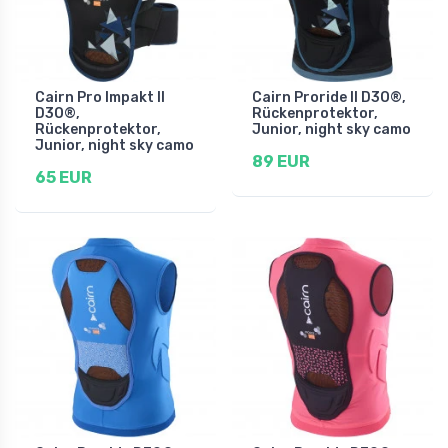
Cairn Pro Impakt II
Cairn Proride II D3O®,
D3O®,
Rückenprotektor,
Rückenprotektor,
Junior, night sky camo
Junior, night sky camo
89 EUR
65 EUR