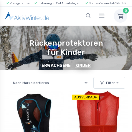
Preisgarantie
Lieferung in 2-4 Arbeitstagen
Gratis-Versand ab 125 EUR
0
Rückenprotektoren
für Kinder
ERWACHSENE
KINDER
Filter
AUSVERKAUF