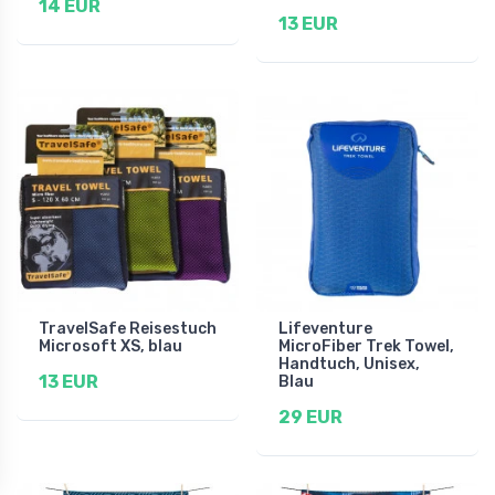
14 EUR
13 EUR
TravelSafe Reisestuch
Lifeventure
Microsoft XS, blau
MicroFiber Trek Towel,
Handtuch, Unisex,
13 EUR
Blau
29 EUR