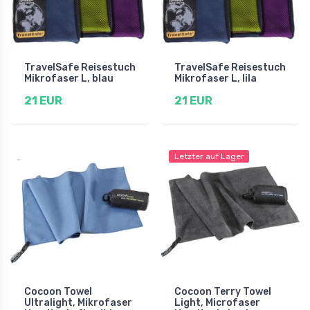
TravelSafe Reisestuch
TravelSafe Reisestuch
Mikrofaser L, blau
Mikrofaser L, lila
21 EUR
21 EUR
Letzter auf Lager
Cocoon Towel
Cocoon Terry Towel
Ultralight, Mikrofaser
Light, Microfaser