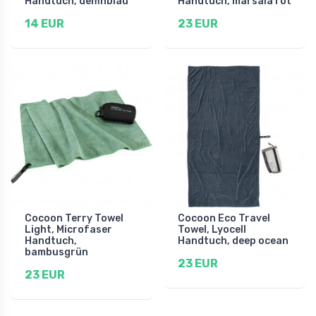
Handtuch, delfinblau
Handtuch, marsala rot
14 EUR
23 EUR
Cocoon Terry Towel
Cocoon Eco Travel
Light, Microfaser
Towel, Lyocell
Handtuch,
Handtuch, deep ocean
bambusgrün
23 EUR
23 EUR