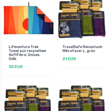
Lifeventure Trek
TravelSafe Reisestuch
Towel aus recyceltem
Mikrofaser L, grün
SoftFibre, Unisex,
21 EUR
Gelb
30 EUR