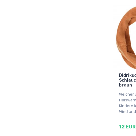
Didriks
Schlauc
braun
Weicher u
Halswärm
Kindern 
Wind und 
12 EUR