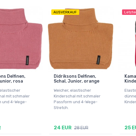
AUSVERKAUF
Letzte
ns Delfinen,
Didriksons Delfinen,
Kama 
unior, rosa
Schal, Junior, orange
Kinde
elastischer
Weicher, elastischer
Elast
hal mit schmaler
Kinderschal mit schmaler
dünne
m und 4-Wege-
Passform und 4-Wege-
Kinde
Stretch.
R
24 EUR
25 E
28 EUR