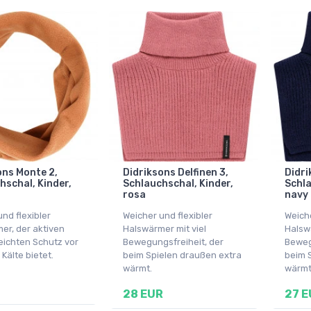
ons Monte 2,
Didriksons Delfinen 3,
Didri
hschal, Kinder,
Schlauchschal, Kinder,
Schla
rosa
navy
nd flexibler
Weicher und flexibler
Weiche
er, der aktiven
Halswärmer mit viel
Halswä
leichten Schutz vor
Bewegungsfreiheit, der
Beweg
Kälte bietet.
beim Spielen draußen extra
beim 
wärmt.
wärmt
28 EUR
27 E