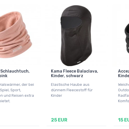
 Schlauchtuch,
Kama Fleece Balaclava,
Accez
pink
Kinder, schwarz
Kinde
Halswärmer, der bei
Elastische Haube aus
Weich
piel, Sport,
dünnem Fleecestoff für
Outdoo
n und Reisen extra
Kinder
Radfa
ietet.
Komfor
25 EUR
15 E