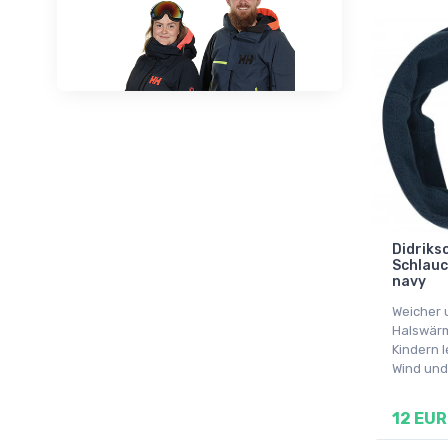
Didriks
Schlauc
navy
Weicher u
Halswärm
Kindern 
Wind und 
12 EUR