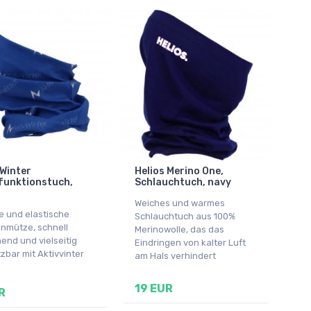
Winter
Helios Merino One,
funktionstuch,
Schlauchtuch, navy
Weiches und warmes
e und elastische
Schlauchtuch aus 100%
nmütze, schnell
Merinowolle, das das
end und vielseitig
Eindringen von kalter Luft
zbar mit Aktivvinter
am Hals verhindert
19 EUR
R