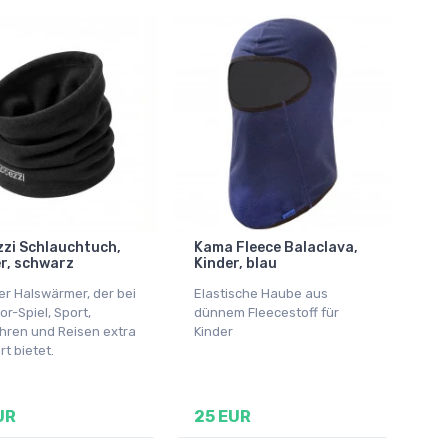
zi Schlauchtuch,
Kama Fleece Balaclava,
r, schwarz
Kinder, blau
er Halswärmer, der bei
Elastische Haube aus
r-Spiel, Sport,
dünnem Fleecestoff für
hren und Reisen extra
Kinder
t bietet.
UR
25 EUR