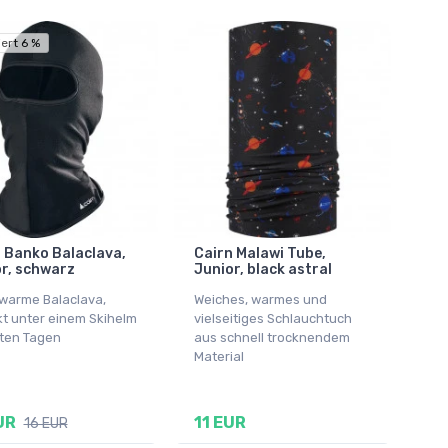
ert 6 %
 Banko Balaclava,
Cairn Malawi Tube,
r, schwarz
Junior, black astral
 warme Balaclava,
Weiches, warmes und
kt unter einem Skihelm
vielseitiges Schlauchtuch
lten Tagen
aus schnell trocknendem
Material
UR
11 EUR
16 EUR