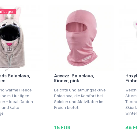
uf Lager
ds Balaclava,
Accezzi Balaclava,
Hoxy
hen
Kinder, pink
Einh
nd warme Fleece-
Leichte und atmungsaktive
Weich
be mit lustigen
Balaclava, die Komfort bei
Sturm
en – ideal für den
Spielen und Aktivitäten im
Tiermo
b und kalte
Freien bietet.
Skiurl
ge.
Winte
R
15 EUR
36 E