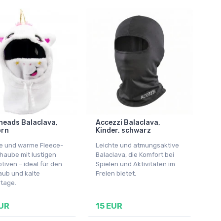
heads Balaclava,
Accezzi Balaclava,
orn
Kinder, schwarz
e und warme Fleece-
Leichte und atmungsaktive
haube mit lustigen
Balaclava, die Komfort bei
tiven – ideal für den
Spielen und Aktivitäten im
aub und kalte
Freien bietet.
rtage.
UR
15 EUR