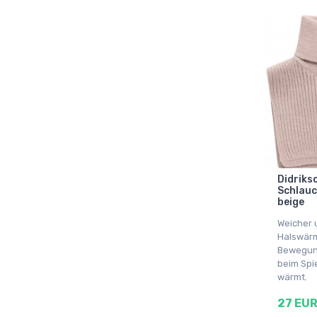
Didrikso
Schlauc
beige
Weicher u
Halswärm
Bewegung
beim Spi
wärmt.
27 EU