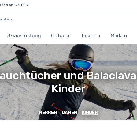
sand ab 125 EUR
Skiausrüstung
Outdoor
Taschen
Marken
auchtücher und Balaclava
Kinder
HERREN
DAMEN
KINDER