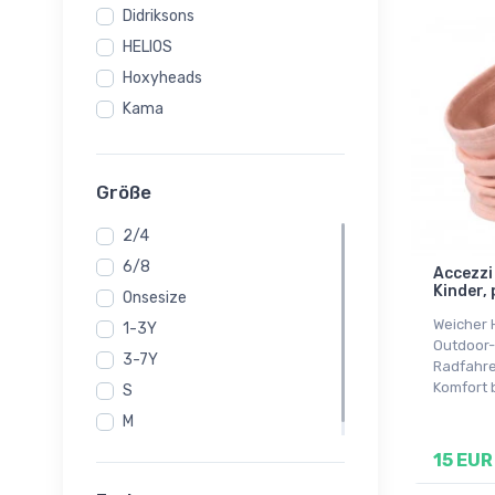
Didriksons
HELIOS
Hoxyheads
Kama
Größe
2/4
6/8
Accezzi
Kinder, 
Onsesize
Weicher 
1-3Y
Outdoor-S
3-7Y
Radfahre
Komfort b
S
M
Onesize
15 EUR