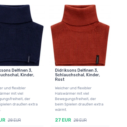
ksons Delfinen 3,
Didriksons Delfinen 3,
uchschal, Kinder,
Schlauchschal, Kinder,
Rost
r und flexibler
Weicher und flexibler
rmer mit viel
Halswärmer mit viel
ungsfreiheit, der
Bewegungsfreiheit, der
Spielen draußen extra
beim Spielen draußen extra
.
wärmt.
UR
27 EUR
28 EUR
28 EUR