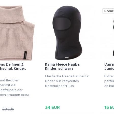
Reduzi
ns Delfinen 3,
Kama Fleece Haube,
Cairn
hschal, Kinder,
Kinder, schwarz
Junio
Elastische Fleece Haube für
Extra
nd flexibler
Kinder aus recyceltes
perfe
er mit viel
Material perPETual
an ka
sfreiheit, der
elen draußen extra
34 EUR
15 E
R
28 EUR