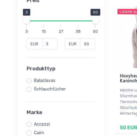
Preis
Letzter a
3
50
3
15
27
38
50
EUR
EUR
Produkttyp
Hoxyhea
Balaclavas
Kaninc
Schlauchtücher
Weiche u
Sturmhau
Tiermotiv
Skiurlau
Marke
Winterta
Accezzi
50 EU
Cairn