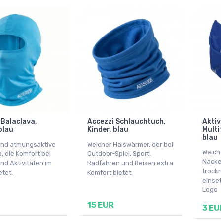
 Balaclava,
Accezzi Schlauchtuch,
Aktiv
blau
Kinder, blau
Multi
blau
und atmungsaktive
Weicher Halswärmer, der bei
Weich
, die Komfort bei
Outdoor-Spiel, Sport,
Nacke
nd Aktivitäten im
Radfahren und Reisen extra
trockn
etet.
Komfort bietet.
einset
Logo
15 EUR
3 EU