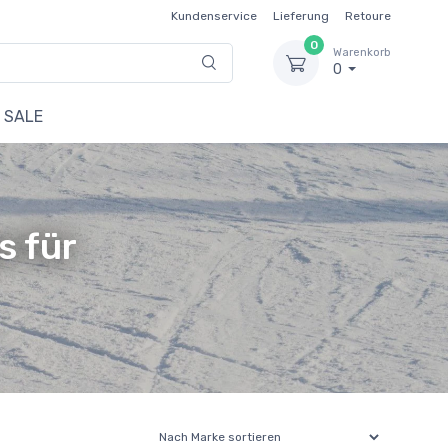
Kundenservice
Lieferung
Retoure
0
Warenkorb
0
SALE
s für