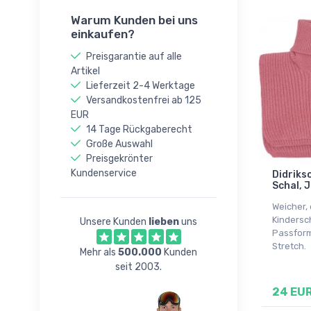
Warum Kunden bei uns
einkaufen?
Preisgarantie auf alle
Artikel
Lieferzeit 2-4 Werktage
Versandkostenfrei ab 125
EUR
14 Tage Rückgaberecht
Große Auswahl
Preisgekrönter
Kundenservice
Didrikso
Schal, J
Weicher, 
Kindersc
Unsere Kunden
lieben
uns
Passfor
Stretch.
Mehr als
500.000
Kunden
seit 2003.
24 EU