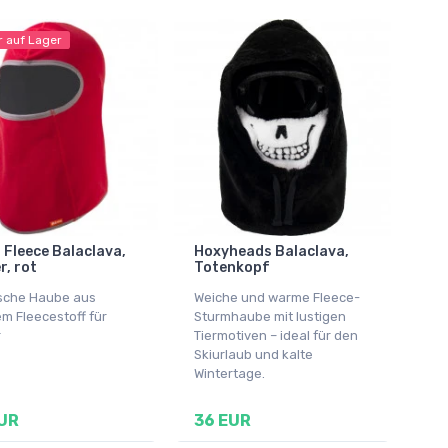
r auf Lager
Fleece Balaclava,
Hoxyheads Balaclava,
r, rot
Totenkopf
ische Haube aus
Weiche und warme Fleece-
m Fleecestoff für
Sturmhaube mit lustigen
r
Tiermotiven – ideal für den
Skiurlaub und kalte
Wintertage.
UR
36 EUR