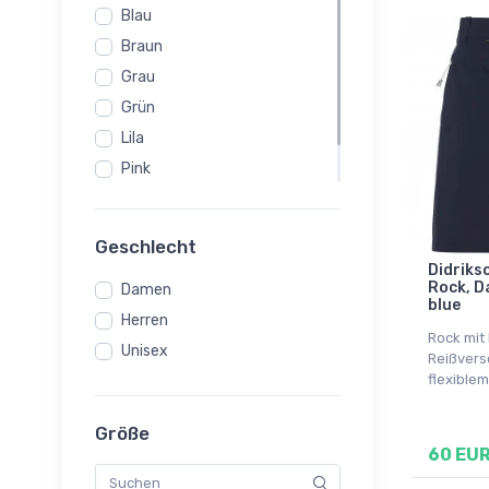
Blau
Braun
Grau
Grün
Lila
Pink
Rot
Schwarz
Geschlecht
Didriks
Rock, D
Damen
blue
Herren
Rock mit
Unisex
Reißvers
flexiblem
Größe
60 EU