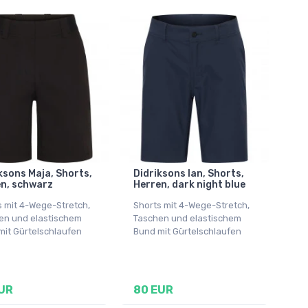
ksons Maja, Shorts,
Didriksons Ian, Shorts,
n, schwarz
Herren, dark night blue
s mit 4-Wege-Stretch,
Shorts mit 4-Wege-Stretch,
en und elastischem
Taschen und elastischem
mit Gürtelschlaufen
Bund mit Gürtelschlaufen
UR
80 EUR