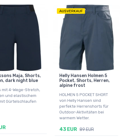
AUSVERKAUF
ksons Maja, Shorts,
Helly Hansen Holmen 5
, dark night blue
Pocket, Shorts, Herren,
alpine frost
s mit 4-Wege-Stretch,
HOLMEN 5 POCKET SHORT
en und elastischem
von Helly Hansen sind
mit Gürtelschlaufen
perfekte Herrenshorts für
Outdoor-Aktivitäten bei
warmem Wetter.
UR
43 EUR
89 EUR