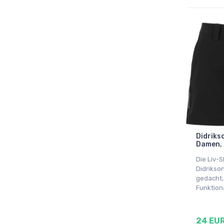
Didrikso
Damen,
Die Liv-
Didrikso
gedacht,
Funktion
24 EU