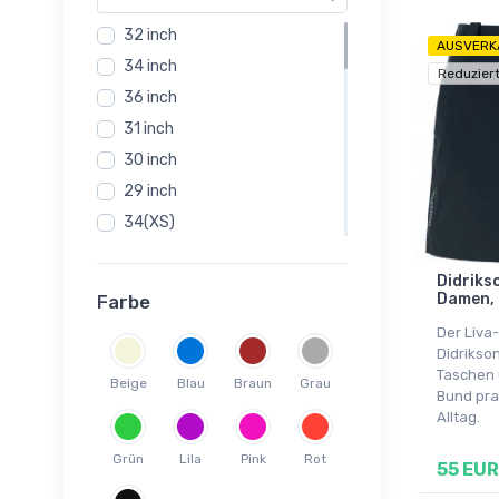
32 inch
AUSVERK
34 inch
Reduzier
36 inch
31 inch
30 inch
29 inch
34(XS)
33 inch
Didriks
38 inch
Damen, 
Farbe
33
Der Liva
34
Didrikson
Taschen 
36(S)
Beige
Blau
Braun
Grau
Bund pra
38(M)
Alltag.
40(L)
Grün
Lila
Pink
Rot
55 EUR
42(XL)