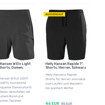
AUSVERKAUF
 Hansen W Elv Light
Helly Hansen Rapide 7'',
Shorts, Damen,
Shorts, Herren, Schwarz
Helly Hansens Rapide
 Hansen W ELV LIGHT
Shorts für Herren sind ideal
HORTS sind leichte
zum Laufen und Wandern
equeme Damenshorts
bei warmem Wetter.
tdoor-Aktivitäten mit
ischem Bund und
ischen Taschen.
46 EUR
85 EUR