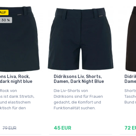
AUF
t 30 %
ons Liva, Rock,
Didriksons Liv, Shorts,
Didri
dark night blue
Damen, Dark Night Blue
Dame
-Rock von
Die Liv-Shorts von
Short
s ist dank Stretch,
Didriksons sind für Frauen
Tasch
und elastischem
gedacht, die Komfort und
Bund 
ktisch für den
Funktionalität suchen.
45 EUR
72 E
79 EUR