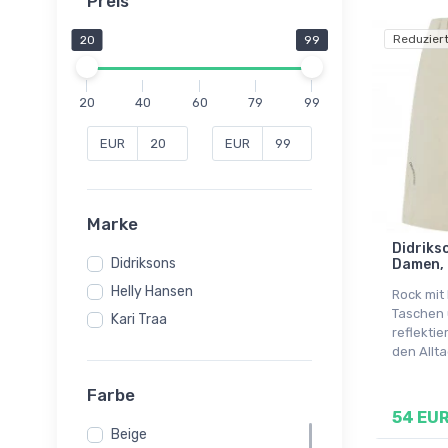
Preis
Reduziert
20
99
20
40
60
79
99
EUR
EUR
Marke
Didrikso
Didriksons
Damen, 
Helly Hansen
Rock mit
Taschen
Kari Traa
reflekti
den Allt
Farbe
54 EU
Beige