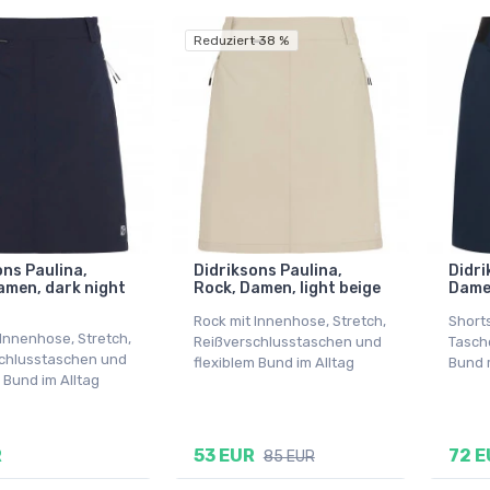
Reduziert 38 %
ons Paulina,
Didriksons Paulina,
Didri
amen, dark night
Rock, Damen, light beige
Damen
Rock mit Innenhose, Stretch,
Short
 Innenhose, Stretch,
Reißverschlusstaschen und
Tasch
chlusstaschen und
flexiblem Bund im Alltag
Bund 
 Bund im Alltag
R
53 EUR
72 E
85 EUR