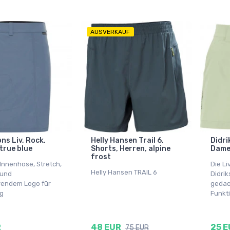
AUSVERKAUF
ns Liv, Rock,
Helly Hansen Trail 6,
Didri
true blue
Shorts, Herren, alpine
Dame
frost
 Innenhose, Stretch,
Die Li
Helly Hansen TRAIL 6
 und
Didrik
erendem Logo für
gedac
ag
Funkti
R
48 EUR
25 E
75 EUR