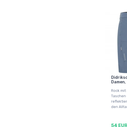
Didrikso
Damen, 
Rock mit
Taschen
reflekti
den Allt
54 EU