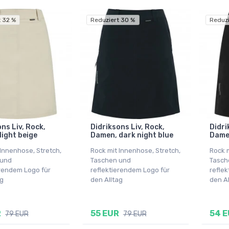
 32 %
Reduziert 30 %
Reduzi
ns Liv, Rock,
Didriksons Liv, Rock,
Didri
light beige
Damen, dark night blue
Dame
 Innenhose, Stretch,
Rock mit Innenhose, Stretch,
Rock m
 und
Taschen und
Tasch
erendem Logo für
reflektierendem Logo für
refle
ag
den Alltag
den Al
R
55 EUR
54 
79 EUR
79 EUR