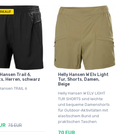
RKAUF
 Hansen Trail 6,
Helly Hansen W Elv Light
s, Herren, schwarz
Tur, Shorts, Damen,
Beige
 Hansen TRAIL 6
Helly Hansen W ELV LIGHT
TUR SHORTS sind leichte
und bequeme Damenshorts
für Outdoor-Aktivitäten mit
elastischem Bund und
praktischen Taschen.
UR
75 EUR
70 EUR