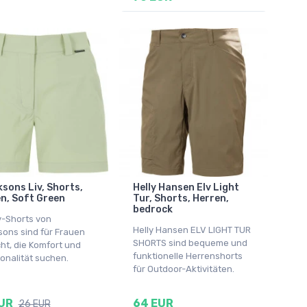
ksons Liv, Shorts,
Helly Hansen Elv Light
n, Soft Green
Tur, Shorts, Herren,
bedrock
v-Shorts von
Helly Hansen ELV LIGHT TUR
sons sind für Frauen
SHORTS sind bequeme und
ht, die Komfort und
funktionelle Herrenshorts
onalität suchen.
für Outdoor-Aktivitäten.
UR
64 EUR
26 EUR