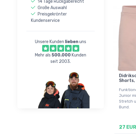
38
14 Tage Rückgaberecht
Große Auswahl
Preisgekrönter
Kundenservice
Unsere Kunden
lieben
uns
Mehr als
500.000
Kunden
seit 2003.
Didriks
Shorts,
Funktione
Junior m
Stretch 
Bund.
27 EU