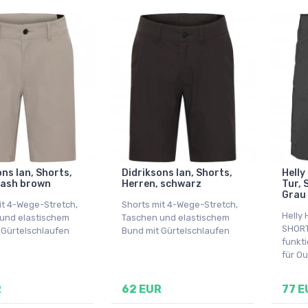
ns Ian, Shorts,
Didriksons Ian, Shorts,
Helly
 ash brown
Herren, schwarz
Tur, 
Grau
it 4-Wege-Stretch,
Shorts mit 4-Wege-Stretch,
Helly
und elastischem
Taschen und elastischem
SHORT
 Gürtelschlaufen
Bund mit Gürtelschlaufen
funkti
für Ou
R
62 EUR
77 E