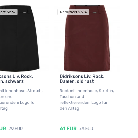
ert 32 %
Reduziert 23 %
ksons Liv, Rock,
Didriksons Liv, Rock,
n, schwarz
Damen, old rust
it Innenhose, Stretch,
Rock mit Innenhose, Stretch,
en und
Taschen und
ktierendem Logo für
reflektierendem Logo für
ltag
den Alltag
EUR
61 EUR
79 EUR
79 EUR