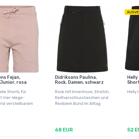
AUSVE
ons Fejan,
Didriksons Paulina,
Helly
 Junior, rosa
Rock, Damen, schwarz
Short
lle Shorts für
Rock mit Innenhose, Stretch,
Helly
it Vier-Wege-
Reißverschlusstaschen und
und verstellbarem
flexiblem Bund im Alltag
R
68 EUR
52 E