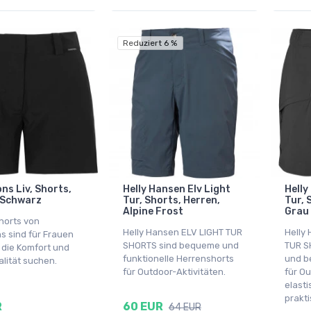
Reduziert 6 %
ns Liv, Shorts,
Helly Hansen Elv Light
Helly
 Schwarz
Tur, Shorts, Herren,
Tur, 
Alpine Frost
Grau
Shorts von
Helly Hansen ELV LIGHT TUR
Helly
ns sind für Frauen
SHORTS sind bequeme und
TUR S
 die Komfort und
funktionelle Herrenshorts
und b
alität suchen.
für Outdoor-Aktivitäten.
für Ou
elast
prakt
R
60 EUR
64 EUR