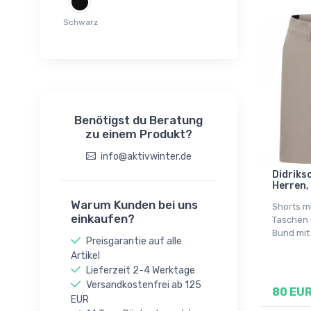
44(XXL)
46(3XL)
Schwarz
48(4XL)
S(48)
M(50)
L(52)
Benötigst du Beratung
XL(54)
zu einem Produkt?
XXL(56)
info@aktivwinter.de
120
Didrikso
130
Herren,
140
Warum Kunden bei uns
Shorts m
150
einkaufen?
Taschen 
Bund mit
160
Preisgarantie auf alle
30
Artikel
Lieferzeit 2-4 Werktage
32
Versandkostenfrei ab 125
80 EU
36
EUR