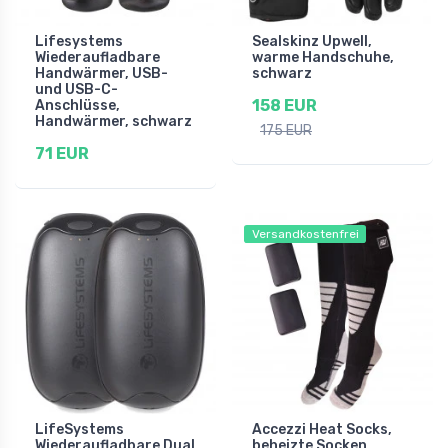
Lifesystems
Sealskinz Upwell,
Wiederaufladbare
warme Handschuhe,
Handwärmer, USB-
schwarz
und USB-C-
158 EUR
Anschlüsse,
Handwärmer, schwarz
175 EUR
71 EUR
Versandkostenfrei
LifeSystems
Accezzi Heat Socks,
Wiederaufladbare Dual
beheizte Socken,