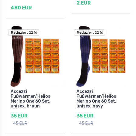
2 EUR
480 EUR
Reduziert 22 %
Reduziert 22 %
Reduziert 22 %
Reduziert 22 %
Accezzi
Accezzi
Fußwärmer/Helios
Fußwärmer/Helios
Merino One 60 Set,
Merino One 60 Set,
unisex, braun
unisex, navy
35 EUR
35 EUR
45 EUR
45 EUR