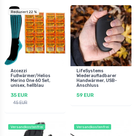
Reduziert 22 %
Reduziert 22 %
Accezzi
LifeSystems
Fußwärmer/Helios
Wiederaufladbarer
Merino One 60 Set,
Handwärmer, USB-
unisex, hellblau
Anschluss
35 EUR
59 EUR
45 EUR
Versandkostenfrei
Versandkostenfrei