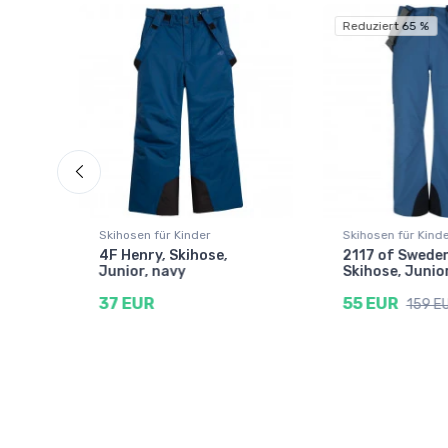
Reduziert 65 %
Skihosen für Kinder
Skihosen für Kind
ary,
4F Henry, Skihose,
2117 of Sweden
y
Junior, navy
Skihose, Junior
37 EUR
55 EUR
159 E