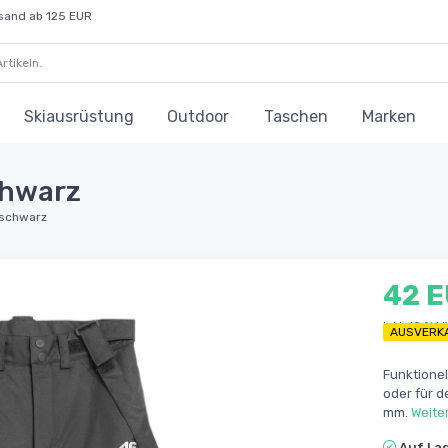
sand ab 125 EUR
Skiausrüstung
Outdoor
Taschen
Marken
chwarz
, schwarz
42 
Inkl. 19 % 
AUSVERK
Funktionel
oder für d
mm.
Weite
Auf La