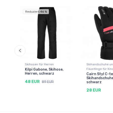
Reduziert 46 %
er
Skihosen für Herren
Skihandschuhe u
Fäustlinge für Kin
Kilpi Gabone, Skihose,
ior,
Herren, schwarz
Cairn Styl C-te
Skihandschuhe,
48 EUR
89 EUR
schwarz
28 EUR