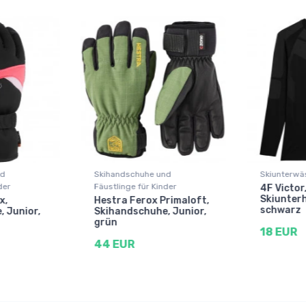
nd
Skihandschuhe und
Skiunterwä
der
Fäustlinge für Kinder
4F Victor
Skiunter
x,
Hestra Ferox Primaloft,
schwarz
 Junior,
Skihandschuhe, Junior,
grün
18 EUR
44 EUR