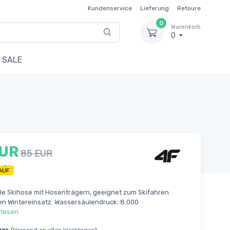
Kundenservice
Lieferung
Retoure
0
Warenkorb
0
SALE
EUR
85 EUR
MWSt
AUF
le Skihose mit Hosenträgern, geeignet zum Skifahren
en Wintereinsatz. Wassersäulendruck: 8.000
rlesen
ger
(Versand an allen Werktagen)