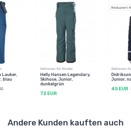
Reduziert 
er
Skihosen für Kinder
Skihosen fü
 Lauker,
Helly Hansen Legendary,
Didrikson
, blau
Skihose, Junior,
Junior, n
dunkelgrün
45 EUR
UR
72 EUR
Andere Kunden kauften auch