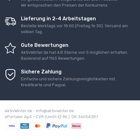
Wir entsprechen den Preisen der Konkurrenz.
Lieferung in 2-4 Arbeitstagen
Bestelle Werktags vor 18:00 (Freitag 16:30). Versand am
selben Tag.
Gute Bewertungen
AktivWinter.de
hat
4,8
Sterne von
5 möglichen erhalten
.
Basierend auf
1165
Bewertungen.
Sichere Zahlung
Einfache und sichere Zahlungsmöglichkeiten mit
Kreditkarte und Paypal.
AktivWinter.de - info@aktivwinter.de
ePortaler ApS - CVR (UmSt ID-Nr.): DK-36054387