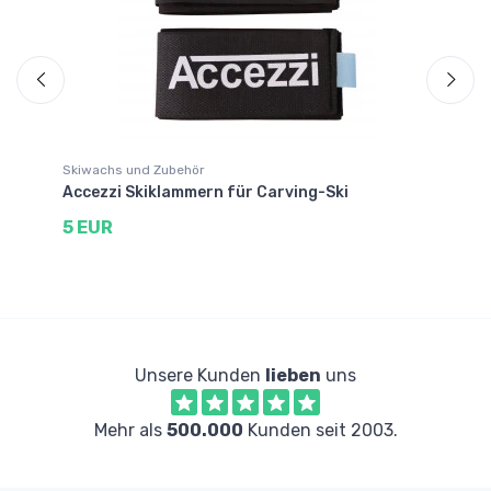
Skiwachs und Zubehör
Sk
au
Accezzi Skiklammern für Carving-Ski
He
s
5 EUR
1
Unsere Kunden
lieben
uns
Mehr als
500.000
Kunden seit 2003.