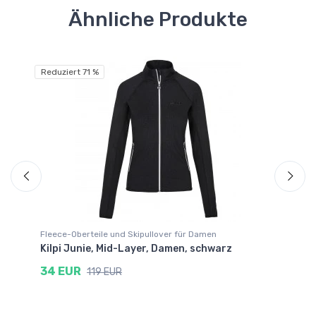
Ähnliche Produkte
Reduziert 71 %
Fleece-Oberteile und Skipullover für Damen
Fl
Kilpi Junie, Mid-Layer, Damen, schwarz
21
s
34 EUR
119 EUR
6