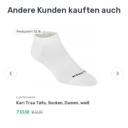
Andere Kunden kauften auch
Reduziert 13 %
Re
Laufsocken
Sk
Kari Traa Tåfis, Socken, Damen, weiß
Ka
lil
7 EUR
8 EUR
9